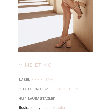
MIME ET MOI
LABEL
MIME ET MOI
PHOTOGRAPHER:
OLIVER RUDOLPH
H&M:
LAURA STADLER
Illustration by:
Laura_Stadler