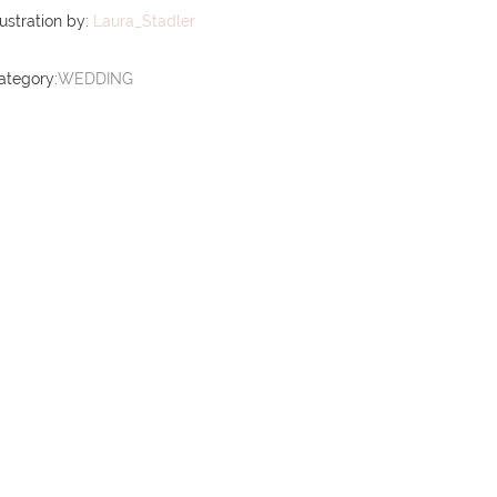
lustration by:
Laura_Stadler
ategory:
WEDDING