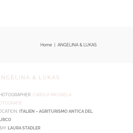
PORTFOLIO
LEISTUNGEN
KONTAKT
Home
|
ANGELINA & LUKAS
ANGELINA & LUKAS
HOTOGRAPHER:
CAROLA MICHAELA
OTOGRAFIE
OCATION:
ITALIEN – AGRITURISMO ANTICA DEL
URCO
&M:
LAURA STADLER