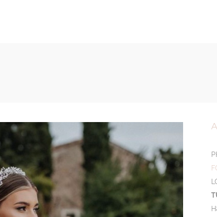
ÜBER MICH
P
F
L
T
H